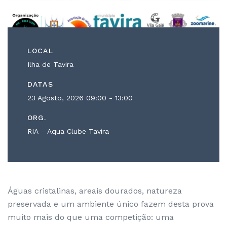
LOCAL
Ilha de Tavira
DATAS
23 Agosto, 2026
09:00 - 13:00
ORG.
RIA – Aqua Clube Tavira
Águas cristalinas, areais dourados, natureza
preservada e um ambiente único fazem desta prova
muito mais do que uma competição: uma