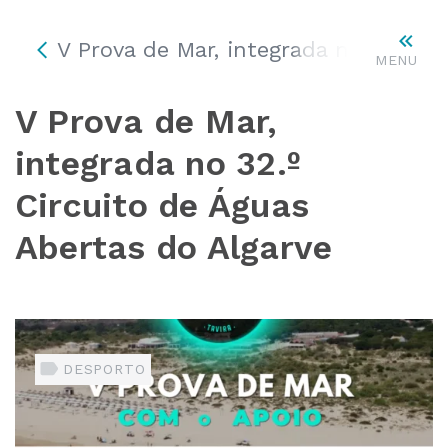
V Prova de Mar, integrada no 32.º C
MENU
V Prova de Mar,
integrada no 32.º
Circuito de Águas
Abertas do Algarve
DESPORTO