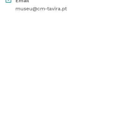
Email
museu@cm-tavira.pt