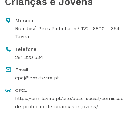
Crianças e Jovens
Morada:
Rua José Pires Padinha, n.º 122 | 8800 – 354
Tavira
Telefone
281 320 534
Email
cpcj@cm-tavira.pt
CPCJ
https://cm-tavira.pt/site/acao-social/comissao-
de-protecao-de-criancas-e-jovens/