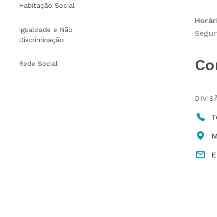
Habitação Social
Horár
Igualdade e Não
Segun
Discriminação
Co
Rede Social
DIVIS
T
M
E