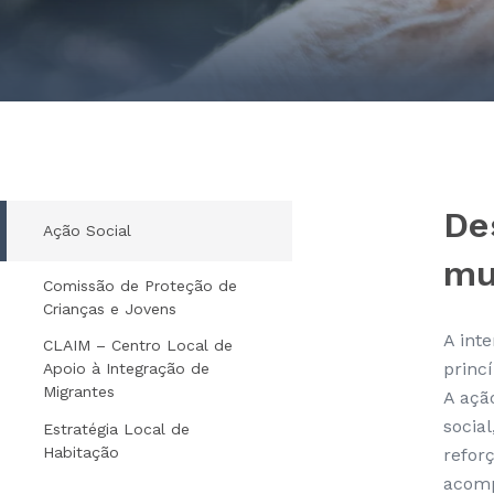
De
Ação Social
mu
Comissão de Proteção de
Crianças e Jovens
A int
CLAIM – Centro Local de
princí
Apoio à Integração de
Migrantes
A açã
socia
Estratégia Local de
Habitação
refor
acomp