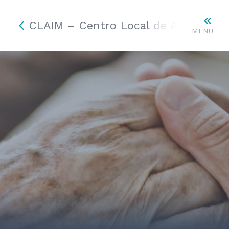
CLAIM – Centro Local de Apoio à In
MENU