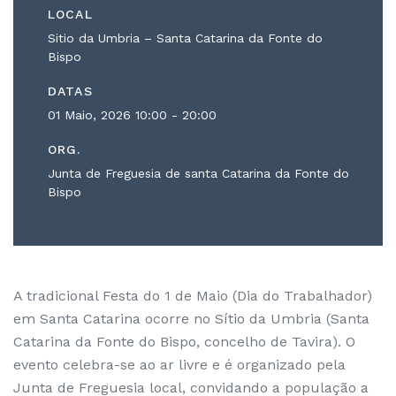
LOCAL
Sitio da Umbria – Santa Catarina da Fonte do
Bispo
DATAS
01 Maio, 2026
10:00 - 20:00
ORG.
Junta de Freguesia de santa Catarina da Fonte do
Bispo
A tradicional Festa do 1 de Maio (Dia do Trabalhador)
em Santa Catarina ocorre no Sítio da Umbria (Santa
Catarina da Fonte do Bispo, concelho de Tavira). O
evento celebra-se ao ar livre e é organizado pela
Junta de Freguesia local, convidando a população a