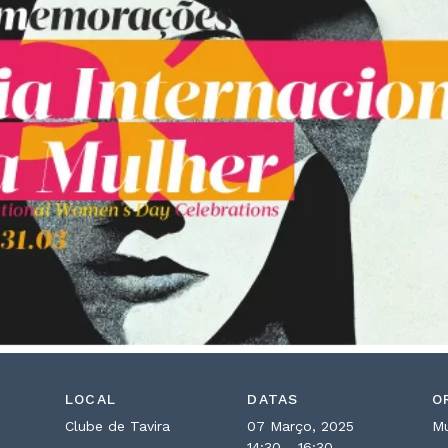
LOCAL
DATAS
O
Clube de Tavira
07 Março, 2025
Mu
14:30 - 16:30