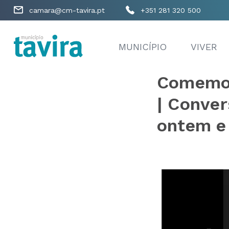
camara@cm-tavira.pt
+351 281 320 500
MUNICÍPIO
VIVER
Comemor
| Conver
ontem e 