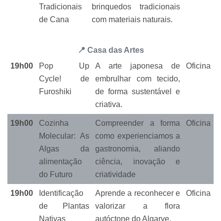
Tradicionais
brinquedos tradicionais
de Cana
com materiais naturais.
📍 Casa das Artes
19h00
Pop Up
A arte japonesa de
Oficina
Cycle! de
embrulhar com tecido,
Furoshiki
de forma sustentável e
criativa.
19h00
Cozinha
Compreender a forma
Oficina
Molecular: As
como experienciamos a
Algas da
gastronomia, aliando
alimentação
ciência, inovação e
do Futuro
criatividade
19h00
Identificação
Aprende a reconhecer e
Oficina
de Plantas
valorizar a flora
Nativas
autóctone do Algarve.