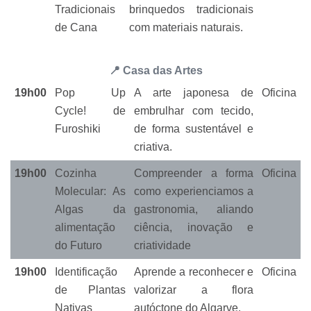
Tradicionais
brinquedos tradicionais
de Cana
com materiais naturais.
📍 Casa das Artes
19h00
Pop Up
A arte japonesa de
Oficina
Cycle! de
embrulhar com tecido,
Furoshiki
de forma sustentável e
criativa.
19h00
Cozinha
Compreender a forma
Oficina
Molecular: As
como experienciamos a
Algas da
gastronomia, aliando
alimentação
ciência, inovação e
do Futuro
criatividade
19h00
Identificação
Aprende a reconhecer e
Oficina
de Plantas
valorizar a flora
Nativas
autóctone do Algarve.