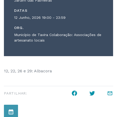
Jardim das Palmeiras
DATAS
12 Junho, 2026
19:00 - 23:59
ORG.
Município de Tavira Colaboração: Associações de
artesanato locais
12, 22, 26 e 29: Albacora
PARTILHAR: