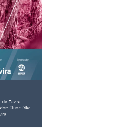
o de Tavira
dor: Clube Bike
ira