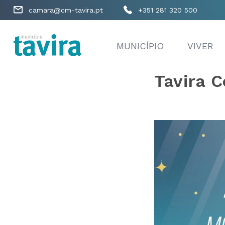
camara@cm-tavira.pt
+351 281 320 500
MUNICÍPIO
VIVER
Tavira C