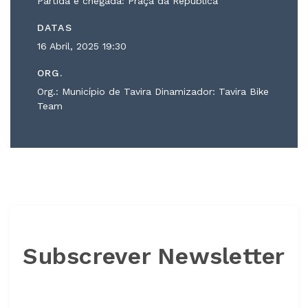
Partida e chegada: Praça da República
DATAS
16 Abril, 2025
19:30
ORG.
Org.: Município de Tavira Dinamizador: Tavira Bike
Team
Subscrever Newsletter