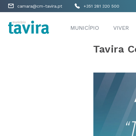
camara@cm-tavira.pt
+351 281 320 500
MUNICÍPIO
VIVER
Tavira C