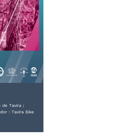
 de Tavira ;
dor : Tavira Bike