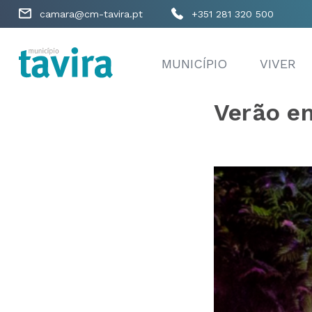
camara@cm-tavira.pt
+351 281 320 500
MUNICÍPIO
VIVER
Verão em