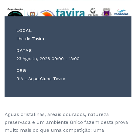
LOCAL
Ilha de Tavira
DATAS
23 Agosto, 2026
09:00 - 13:00
ORG.
RIA – Aqua Clube Tavira
Águas cristalinas, areais dourados, natureza
preservada e um ambiente único fazem desta prova
muito mais do que uma competição: uma