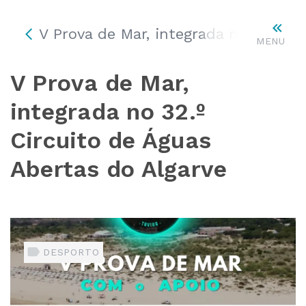
V Prova de Mar, integrada no 32.º C
MENU
V Prova de Mar,
integrada no 32.º
Circuito de Águas
Abertas do Algarve
DESPORTO