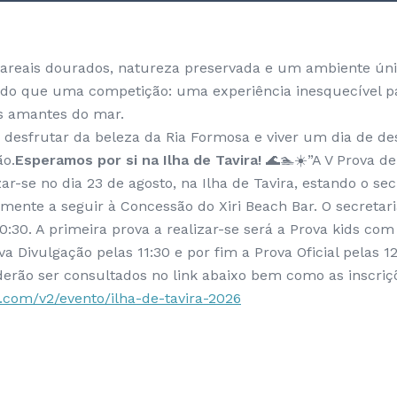
, areais dourados, natureza preservada e um ambiente ún
do que uma competição: uma experiência inesquecível pa
os amantes do mar.
 desfrutar da beleza da Ria Formosa e viver um dia de des
ão.
Esperamos por si na Ilha de Tavira!
🌊🏊☀️”A V Prova d
izar-se no dia 23 de agosto, na Ilha de Tavira, estando o se
ente a seguir à Concessão do Xiri Beach Bar. O secretari
0:30. A primeira prova a realizar-se será a Prova kids com i
a Divulgação pelas 11:30 e por fim a Prova Oficial pelas 1
rão ser consultados no link abaixo bem como as inscriç
o.com/v2/evento/ilha-de-tavira-2026