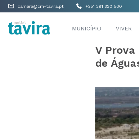
camara@cm-tavira.pt
+351 281 320 500
MUNICÍPIO
VIVER
V Prova 
de Água