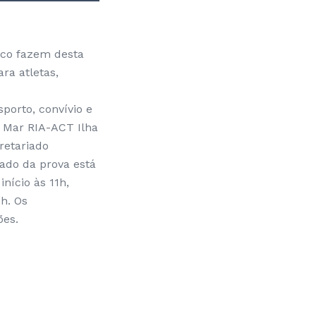
ico fazem desta
ra atletas,
porto, convívio e
e Mar RIA-ACT Ilha
cretariado
ado da prova está
nício às 11h,
2h. Os
ões.