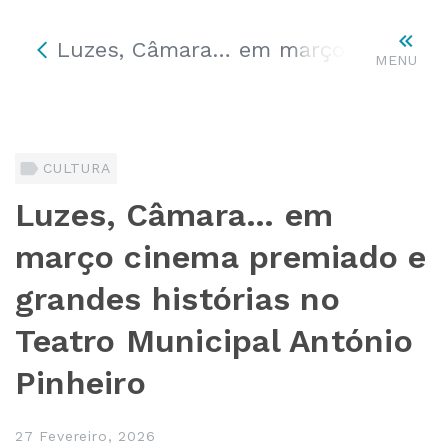
Luzes, Câmara… em março cinema pre
MENU
CULTURA
Luzes, Câmara… em
março cinema premiado e
grandes histórias no
Teatro Municipal António
Pinheiro
27 Fevereiro, 2026