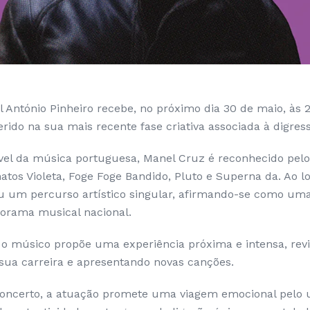
l António Pinheiro recebe, no próximo dia 30 de maio, às 
ido na sua mais recente fase criativa associada à digress
vel da música portuguesa, Manel Cruz é reconhecido pel
atos Violeta, Foge Foge Bandido, Pluto e Superna da. Ao l
u um percurso artístico singular, afirmando-se como um
orama musical nacional.
 o músico propõe uma experiência próxima e intensa, rev
ua carreira e apresentando novas canções.
oncerto, a atuação promete uma viagem emocional pelo 