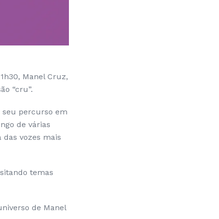
21h30, Manel Cruz,
ão “cru”.
o seu percurso em
ongo de várias
a das vozes mais
isitando temas
universo de Manel