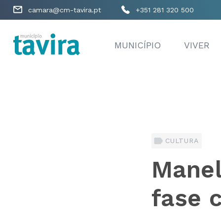
camara@cm-tavira.pt
+351 281 320 500
MUNICÍPIO
VIVER
CULTURA
Manel
fase c