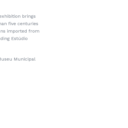
xhibition brings
an five centuries
ions imported from
uding Estúdio
 Museu Municipal