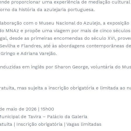
tende proporcionar uma experiência de mediação cultural 
rno da história da azulejaria portuguesa.
laboração com o Museu Nacional do Azulejo, a exposição 
 do MNAz e propõe uma viagem por mais de cinco século
gal, desde as primeiras encomendas do século XVI, prove
evilha e Flandres, até às abordagens contemporâneas de
 Gringo e Adriana Varejão.
conduzidas em inglês por Sharon George, voluntária do Mu
ratuita, mas sujeita a inscrição obrigatória e limitada ao
 de maio de 2026 | 15h00
unicipal de Tavira – Palácio da Galeria
tuita | Inscrição obrigatória | Vagas limitadas