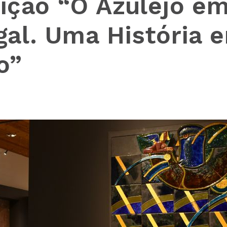
ição “O Azulejo e
gal. Uma História 
o”