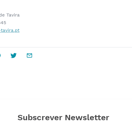
de Tavira
545
avira.pt
Subscrever Newsletter