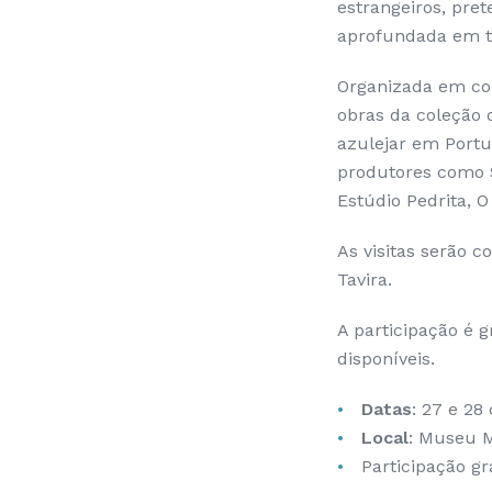
estrangeiros, pre
aprofundada em to
Organizada em co
obras da coleção
azulejar em Portu
produtores como S
Estúdio Pedrita, O
As visitas serão 
Tavira.
A participação é g
disponíveis.
Datas
: 27 e 28
Local
: Museu M
Participação gra