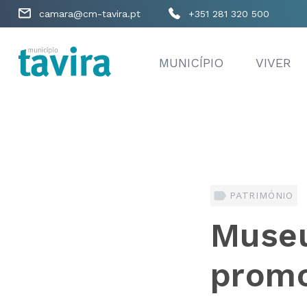
camara@cm-tavira.pt
+351 281 320 500
MUNICÍPIO
VIVER
PATRIMÓNIO
Museu
promo