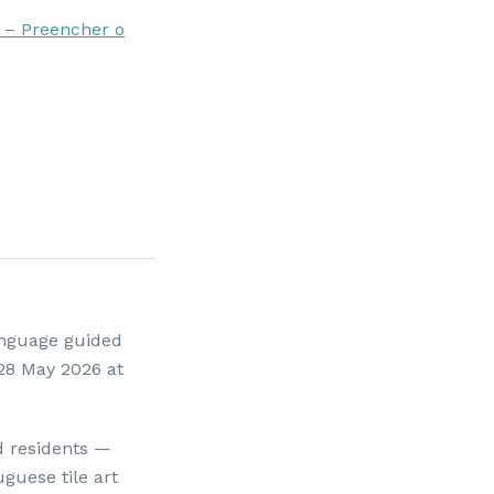
” – Preencher o
anguage guided
 28 May 2026 at
nd residents —
guese tile art