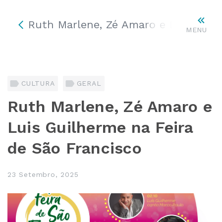
Ruth Marlene, Zé Amaro e Luis Guil
MENU
CULTURA
GERAL
Ruth Marlene, Zé Amaro e
Luis Guilherme na Feira
de São Francisco
23 Setembro, 2025