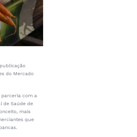
 publicação
res do Mercado
 parceria com a
al de Saúde de
onceito, mais
merciantes que
 bancas.