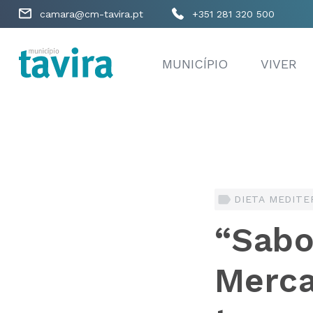
camara@cm-tavira.pt
+351 281 320 500
MUNICÍPIO
VIVER
DIETA MEDITE
“Sabo
Merca