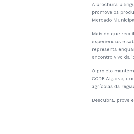
A brochura biling
promove os produt
Mercado Municipal
Mais do que recei
experiências e sa
representa enqua
encontro vivo da i
O projeto mantém 
CCDR Algarve, que
agrícolas da regiã
Descubra, prove e