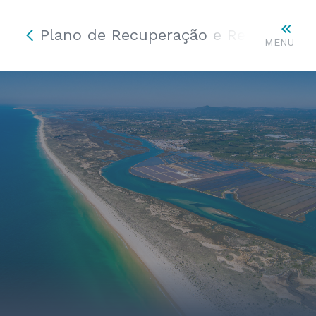
Plano de Recuperação e Resiliência
MENU