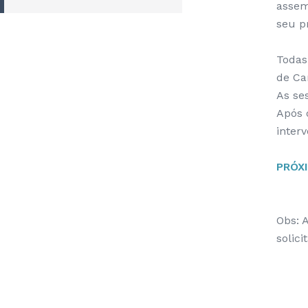
assem
seu p
Todas
de Ca
As se
Após 
inter
PRÓX
Obs: 
solic