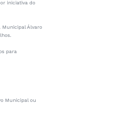
r iniciativa do
a Municipal Álvaro
lhos.
os para
vo Municipal ou