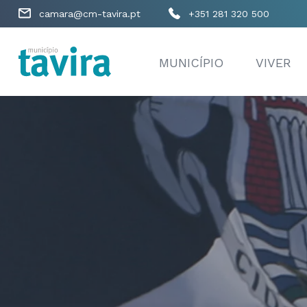
camara@cm-tavira.pt
+351 281 320 500
MUNICÍPIO
VIVER