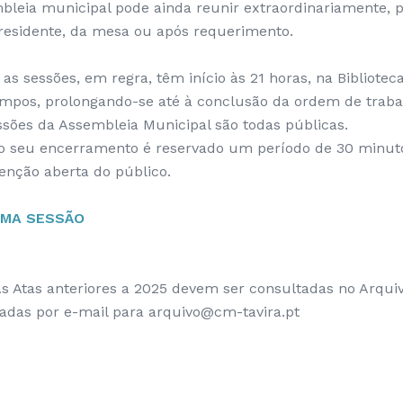
bleia municipal pode ainda reunir extraordinariamente, po
residente, da mesa ou após requerimento.
 as sessões, em regra, têm início às 21 horas, na Bibliotec
mpos, prolongando-se até à conclusão da ordem de traba
ssões da Assembleia Municipal são todas públicas.
o seu encerramento é reservado um período de 30 minut
venção aberta do público.
IMA SESSÃO
As Atas anteriores a 2025 devem ser consultadas no Arqui
itadas por e-mail para arquivo@cm-tavira.pt