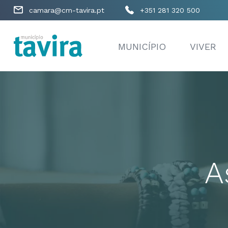
camara@cm-tavira.pt
+351 281 320 500
MUNICÍPIO
VIVER
A