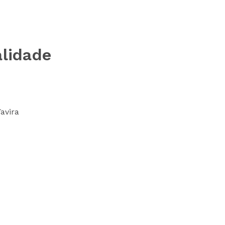
alidade
avira