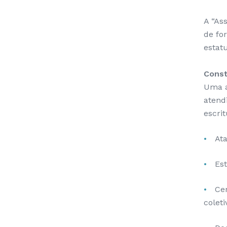
A “As
de fo
estat
Const
Uma a
atend
escrit
At
Es
Cer
coleti