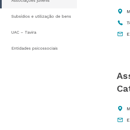
Associações juvenis
M
Subsídios e utilização de bens
T
UAC – Tavira
E
Entidades psicossociais
As
Ca
M
E