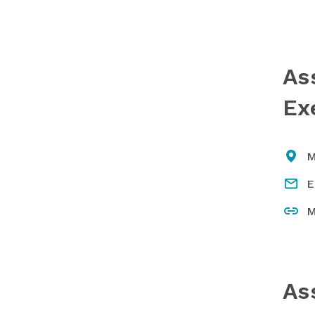
As
Ex
M
E
M
As