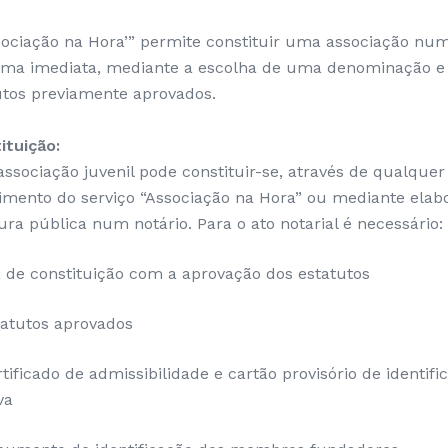
sociação na Hora’” permite constituir uma associação num
rma imediata, mediante a escolha de uma denominação 
utos previamente aprovados.
ituição:
ssociação juvenil pode constituir-se, através de qualquer
imento do serviço “Associação na Hora” ou mediante elab
ura pública num notário. Para o ato notarial é necessário:
a de constituição com a aprovação dos estatutos
tatutos aprovados
tificado de admissibilidade e cartão provisório de identif
va