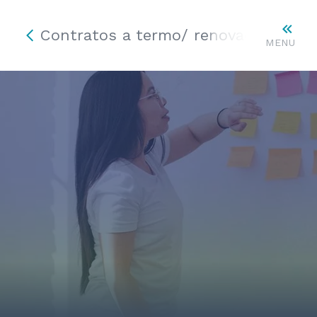
Contratos a termo/ renovações/ ce
MENU