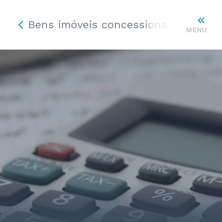
Bens imóveis concessionados ou ce
MENU