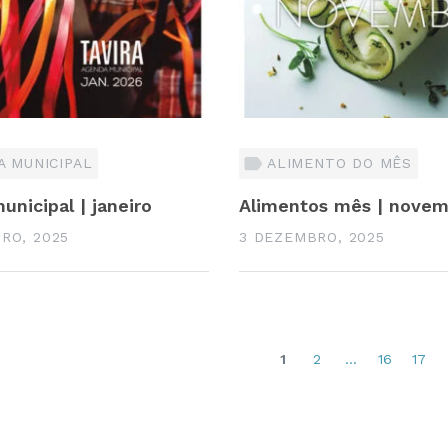
 MUNICIPAL
ALIMENTO DO MÊS
nicipal | janeiro
Alimentos mês | nove
RO, 2025
3 DEZEMBRO, 2025
1
2
...
16
17