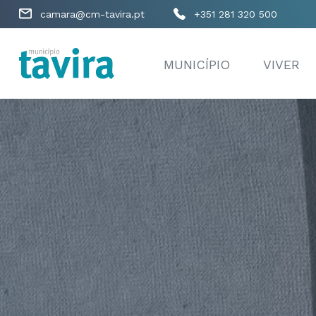
camara@cm-tavira.pt
+351 281 320 500
MUNICÍPIO
VIVER