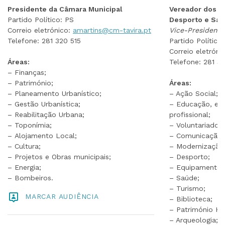
Presidente da Câmara Municipal
Vereador dos A
Partido Político: PS
Desporto e Sa
Correio eletrónico:
amartins@cm-tavira.pt
Vice-President
Telefone: 281 320 515
Partido Político
Correio eletróni
Áreas:
Telefone: 281 3
– Finanças;
– Património;
Áreas:
– Planeamento Urbanístico;
– Ação Social;
– Gestão Urbanística;
– Educação, en
– Reabilitação Urbana;
profissional;
– Toponímia;
– Voluntariado;
– Alojamento Local;
– Comunicação e
– Cultura;
– Modernização 
– Projetos e Obras municipais;
– Desporto;
– Energia;
– Equipamentos 
– Bombeiros.
– Saúde;
– Turismo;
MARCAR AUDIÊNCIA
– Biblioteca;
– Património His
– Arqueologia;