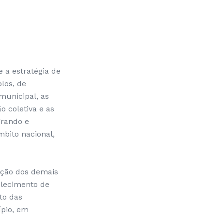
 a estratégia de
olos, de
municipal, as
o coletiva e as
grando e
mbito nacional,
ação dos demais
elecimento de
to das
ípio, em