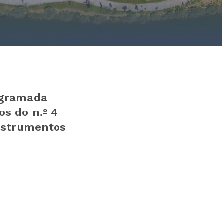
ogramada
s do n.º 4
Instrumentos