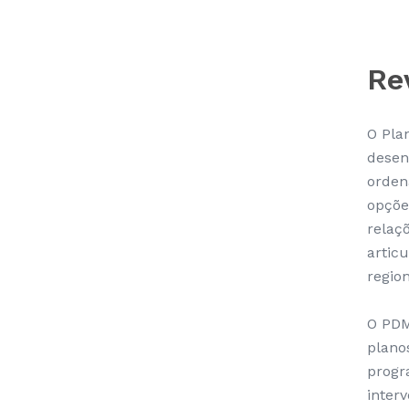
Re
O Pla
desenv
orden
opçõe
relaç
artic
region
O PDM
plano
progr
inter