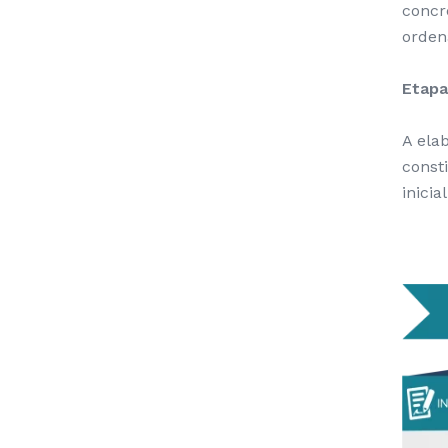
concr
orden
Etapa
A ela
const
inicia