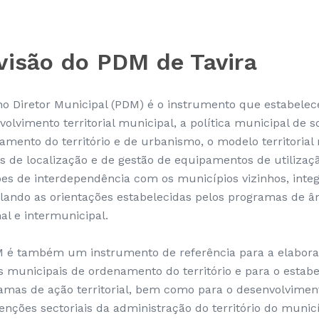
visão do PDM de Tavira
no Diretor Municipal (PDM) é o instrumento que estabelece
olvimento territorial municipal, a política municipal de s
amento do território e de urbanismo, o modelo territorial 
s de localização e de gestão de equipamentos de utilizaçã
ões de interdependência com os municípios vizinhos, inte
ulando as orientações estabelecidas pelos programas de â
al e intermunicipal.
 é também um instrumento de referência para a elabor
s municipais de ordenamento do território e para o estab
amas de ação territorial, bem como para o desenvolvimen
venções sectoriais da administração do território do munic