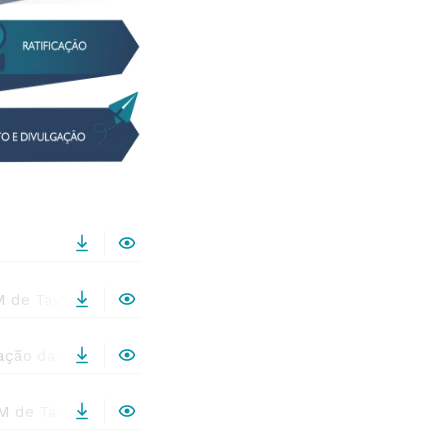
 de Tavira
ação da revisão do PDM de Tavira
 de Tavira – Vol. I