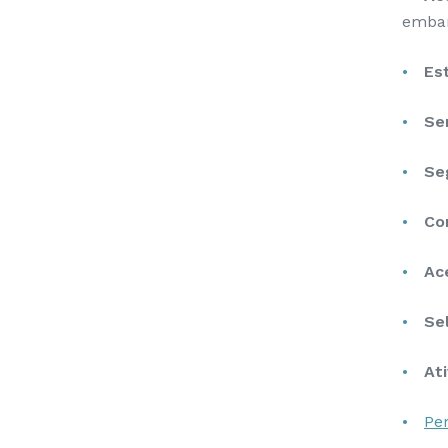
embar
Es
Ser
Se
Co
Ace
Se
Ati
Per