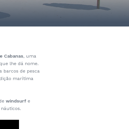
de Cabanas
, uma
a que lhe dá nome.
os barcos de pesca
adição marítima
 de
windsurf
e
 náuticos.