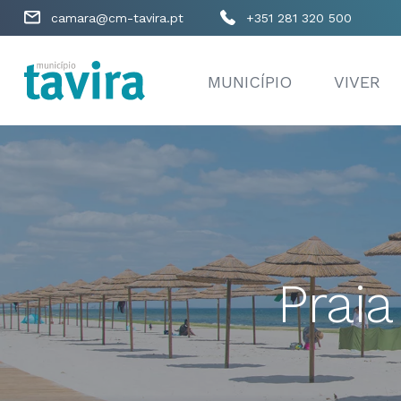
camara@cm-tavira.pt
+351 281 320 500
MUNICÍPIO
VIVER
Prai