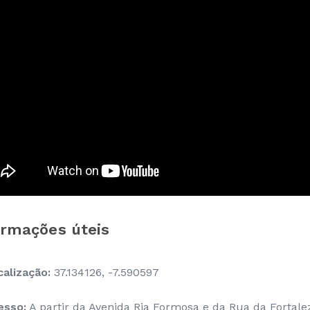
ormações úteis
calização:
37.134126, -7.590597
esso:
A partir da Avenida Ria Formosa e da Rua da Fortal