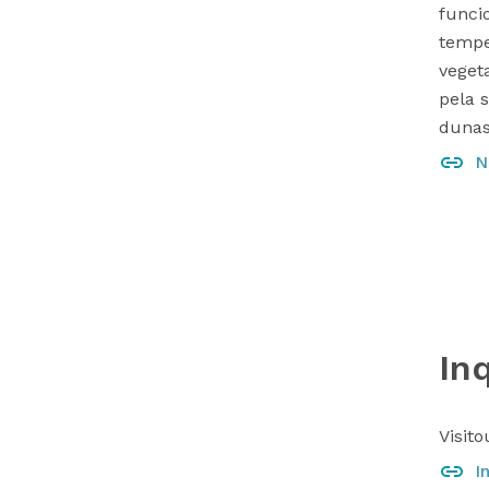
funci
tempe
veget
pela 
dunas 
N
In
Visit
I